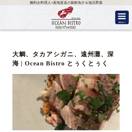
腕利き料理人×産地直送の新鮮魚介＆地元野菜
大鯛、タカアシガニ、遠州灘、深
海 | Ocean Bistro とぅくとぅく