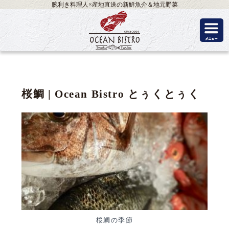
腕利き料理人×産地直送の新鮮魚介＆地元野菜
桜鯛 | Ocean Bistro とぅくとぅく
桜鯛の季節