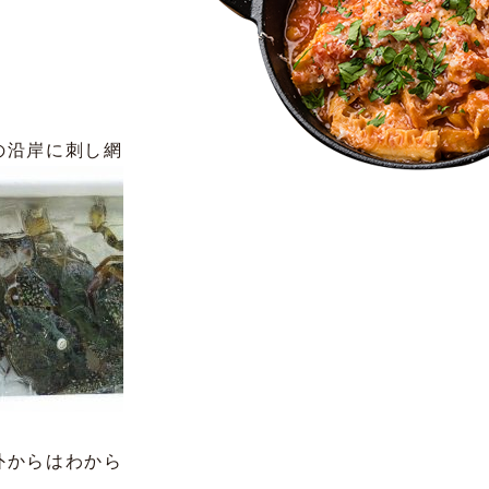
の沿岸に刺し網
外からはわから