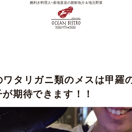
腕利き料理人×産地直送の新鮮魚介＆地元野菜
のワタリガニ類のメスは甲羅
子が期待できます！！