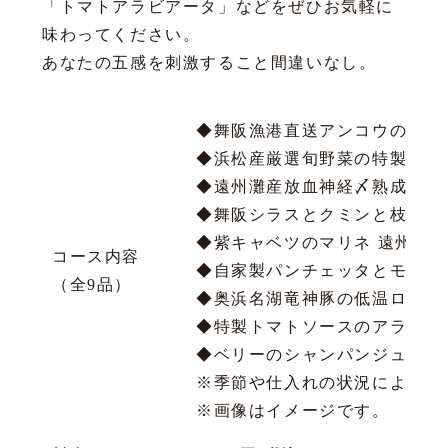
「トマトアラビアータ」などをぜひお気軽に
味わってください。
あなたの五感を刺激すること間違いなし。
◆舞阪漁港直送アンコウの特製
◆浜松産厳選旬野菜の特製特製
◆遠州灘産放血神経〆熟成マダ
◆舞阪シラスとクミンと枝付き
◆紫キャベツのマリネ 遠州灘産
コース内容
◆自家製パンチェッタとモッツ
（全9品）
◆奥浜名湖竜神豚の低温ロース
◆特製トマトソースのアラビア
◆ベリーのシャンパンジュレ
※季節や仕入れの状況により、
※画像はイメージです。