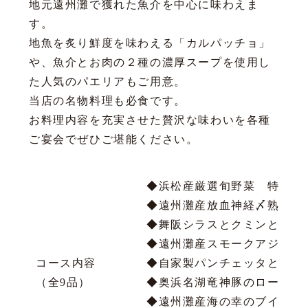
地元遠州灘で獲れた魚介を中心に味わえま
す。
地魚を炙り鮮度を味わえる「カルパッチョ」
や、魚介とお肉の２種の濃厚スープを使用し
た人気のパエリアもご用意。
当店の名物料理も必食です。
お料理内容を充実させた贅沢な味わいを各種
ご宴会でぜひご堪能ください。
◆浜松産厳選旬野菜 特製も
◆遠州灘産放血神経〆熟成フ
◆舞阪シラスとクミンと枝付
◆遠州灘産スモークアジと紫
コース内容
◆自家製パンチェッタとトリ
（全9品）
◆奥浜名湖竜神豚のロースト
◆遠州灘産海の幸のブイヤベ