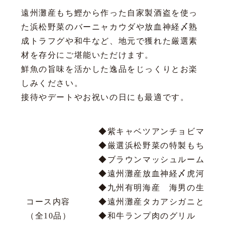
遠州灘産もち鰹から作った自家製酒盗を使っ
た浜松野菜のバーニャカウダや放血神経〆熟
成トラフグや和牛など、地元で獲れた厳選素
材を存分にご堪能いただけます。
鮮魚の旨味を活かした逸品をじっくりとお楽
しみください。
接待やデートやお祝いの日にも最適です。
◆紫キャベツアンチョ
◆厳選浜松野菜の特製もち鰹酒
◆ブラウンマッシュルームと
◆遠州灘産放血神経〆虎河豚
◆九州有明海産 海男の生牡蠣
コース内容
◆遠州灘産タカアシガニとその
（全10品）
◆和牛ランプ肉のグリル トリ