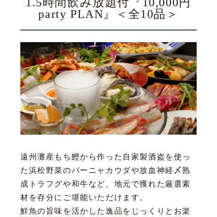
1.5時間飲み放題付『10,000円
party PLAN』＜全10品＞
遠州灘産もち鰹から作った自家製酒盗を使っ
た浜松野菜のバーニャカウダや放血神経〆熟
成トラフグや和牛など、地元で獲れた厳選素
材を存分にご堪能いただけます。
鮮魚の旨味を活かした逸品をじっくりとお楽