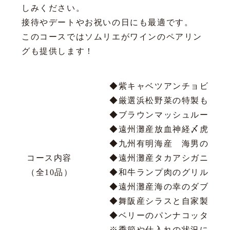
しみください。
接待やデートやお祝いの日にも最適です。
このコースではソムリエがワインのペアリン
グも提供します！
◆紫キャベツアンチョビマリ
◆厳選浜松野菜の特製もち鰹
◆ブラウンマッシュルームと
◆遠州灘産放血神経〆虎河豚
◆九州有明海産 海男の生牡
コース内容
◆遠州灘産タカアシガニとそ
（全10品）
◆和牛ランプ肉のグリル ト
◆遠州灘産海の幸のダブルス
◆舞阪産シラスと自家製生カ
◆ベリーのパンナコッタ プ
※季節や仕入れの状況により