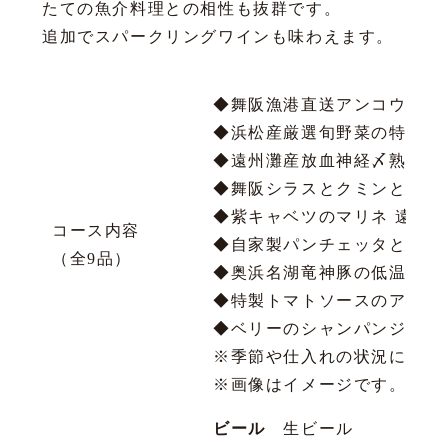
たての魚介料理との相性も抜群です。
追加でスパークリングワインも味わえます。
◆舞阪漁港直送アンコウの
◆浜松産厳選旬野菜の特製特
◆遠州灘産放血神経〆熟成マ
◆舞阪シラスとクミンと枝
◆紫キャベツのマリネ 遠州
コース内容
◆自家製パンチェッタとモ
（全9品）
◆奥浜名湖竜神豚の低温ロー
◆特製トマトソースのアラビ
◆ベリーのシャンパンジュ
※季節や仕入れの状況により
※画像はイメージです。
ビール
生ビール