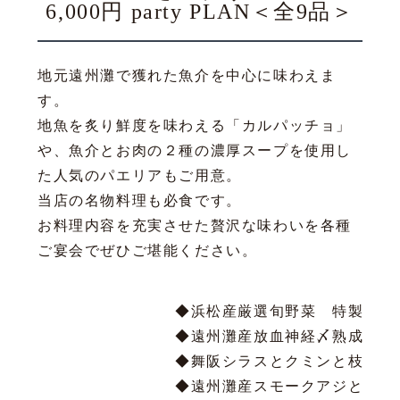
6,000円 party PLAN＜全9品＞
地元遠州灘で獲れた魚介を中心に味わえま
す。
地魚を炙り鮮度を味わえる「カルパッチョ」
や、魚介とお肉の２種の濃厚スープを使用し
た人気のパエリアもご用意。
当店の名物料理も必食です。
お料理内容を充実させた贅沢な味わいを各種
ご宴会でぜひご堪能ください。
◆浜松産厳選旬野菜 特製も
◆遠州灘産放血神経〆熟成フ
◆舞阪シラスとクミンと枝付き
◆遠州灘産スモークアジと紫キ