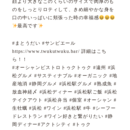
顔より大きなこのくらいのサイズで肉厚のも
のをしっとりロティして、きめ細やかな身を
口の中いっぱいに頬張った時の幸福感
最高です
#まとうだい #サンピエール
https://www.twukutwuku.bar/ 詳細はこち
ら！！
#オーシャンビストロトゥクトゥク #遠州 #浜
松グルメ #サスティナブル #オーガニック #地
産地消 #静岡グルメ #浜松駅グルメ #熟成魚 #
放血神経〆 #浜松ディナー #浜松駅ご飯 #浜松
テイクアウト #浜松弁当 #個室 #オーシャン #
生牡蠣 #浜松 #ワイン #浜松駅 #牛 #シーフー
ドレストラン #ワイン好きと繋がりたい #静
岡ディナー#アクトシティ #トゥク