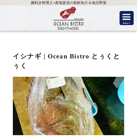
腕利き料理人×産地直送の新鮮魚介＆地元野菜
イシナギ | Ocean Bistro とぅくと
ぅく