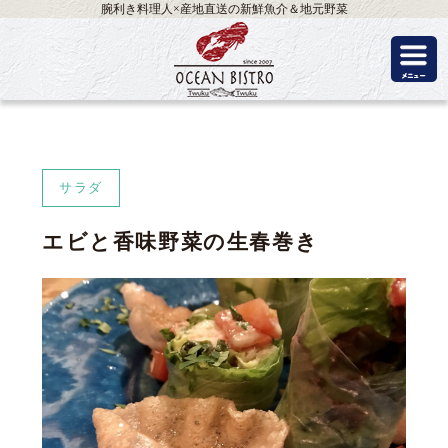
腕利き料理人×産地直送の新鮮魚介＆地元野菜
サラダ
エビと香味野菜の生春巻き