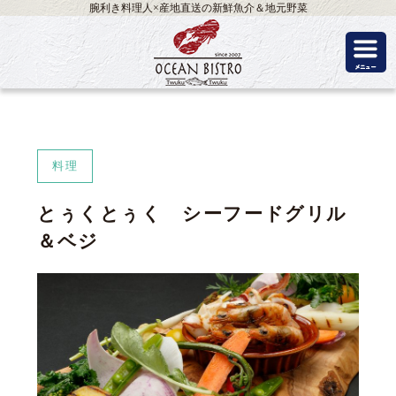
腕利き料理人×産地直送の新鮮魚介＆地元野菜
料理
とぅくとぅく シーフードグリル
＆ベジ