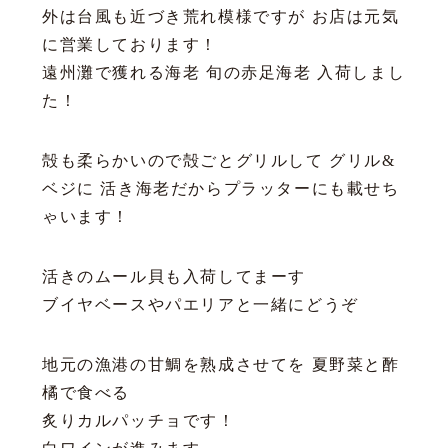
外は台風も近づき荒れ模様ですが お店は元気
に営業しております！
遠州灘で獲れる海老 旬の赤足海老 入荷しまし
た！
殻も柔らかいので殻ごとグリルして グリル&
ベジに 活き海老だからプラッターにも載せち
ゃいます！
活きのムール貝も入荷してまーす
ブイヤベースやパエリアと一緒にどうぞ
地元の漁港の甘鯛を熟成させてを 夏野菜と酢
橘で食べる
炙りカルパッチョです！