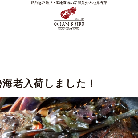
腕利き料理人×産地直送の新鮮魚介＆地元野菜
勢海老入荷しました！