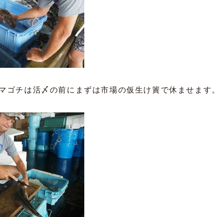
マゴチは活〆の前にまずは市場の仮生け簀で休ませます