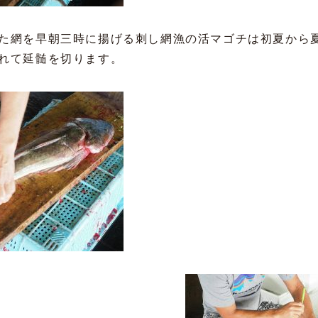
た網を早朝三時に揚げる刺し網漁の活マゴチは初夏から
れて延髄を切ります。