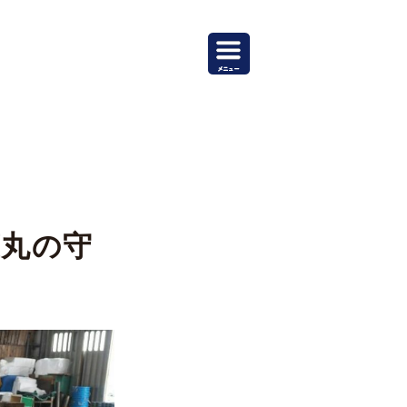
葉丸の守
。