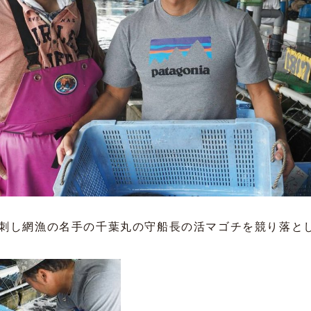
刺し網漁の名手の千葉丸の守船長の活マゴチを競り落と