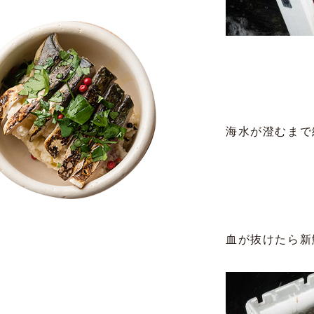
海水が澄むまで
血が抜けたら新