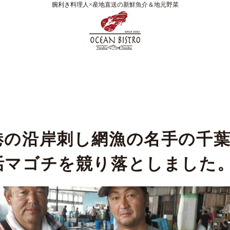
腕利き料理人×産地直送の新鮮魚介＆地元野菜
港の沿岸刺し網漁の名手の千
活マゴチを競り落としました