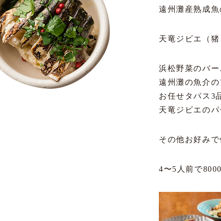
遠州灘産熟成魚
天竜ジビエ（猪
浜松野菜のバー
遠州灘の魚介の
お任せタパス3
天竜ジビエのパ
その他お好みで
4〜5人前で8