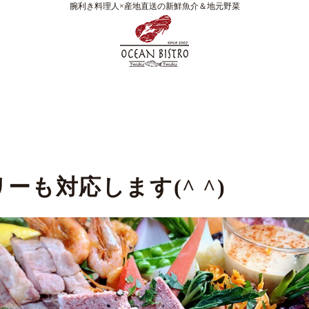
腕利き料理人×産地直送の新鮮魚介＆地元野菜
ーも対応します(^ ^)