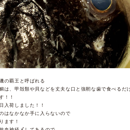
磯の覇王と呼ばれる
鯛は、甲殻類や貝などを丈夫な口と強靭な歯で食べるだ
す！！
日入荷しました！！
のはなかなか手に入らないので
ります！
放血神経〆してあるので