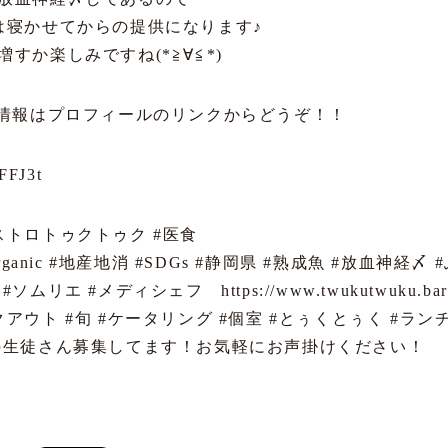
は寝かせてからの提供になります♪
すか楽しみですね(*≧∀≦*)
定情報はプロフィールのリンクからどうぞ！！
QFFJ3t
ストロトゥクトゥク #医食
le #organic #地産地消 #SDGs #静岡県 #熟成魚 #放血神
ムリエ #メディシェフ https://www.twukutwuku.b
アウト #旬 #ケータリング #個室 #とぅくとぅく #ランチ 
の生徒さん募集してます！お気軽にお声掛けください！