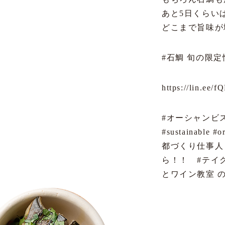
あと5日くらい
どこまで旨味が増
#石鯛 旬の限
https://lin.ee/f
#オーシャンビ
#sustainab
都づくり仕事人 #ソ
ら！！ #テイク
とワイン教室 