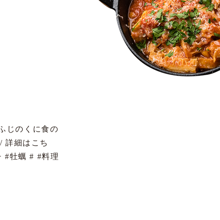
経〆 #ふじのくに食の
ar/ 詳細はこち
#牡蠣 # #料理