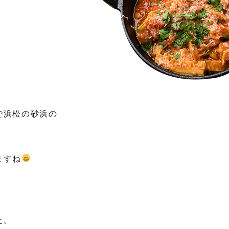
で浜松の砂浜の
ますね
た。