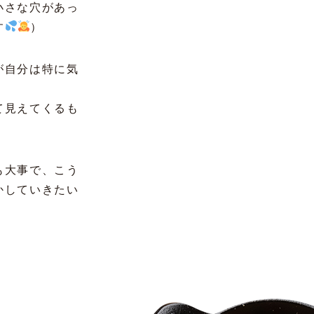
小さな穴があっ
す
）
が自分は特に気
て見えてくるも
も大事で、こう
かしていきたい