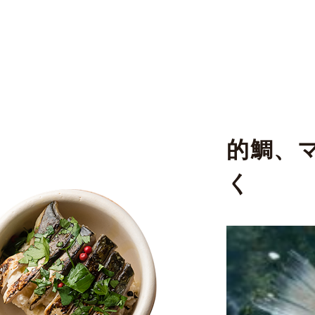
的鯛、マト
く