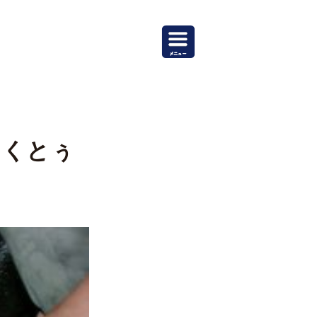
とぅくとぅ