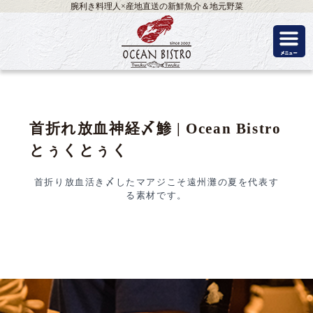
腕利き料理人×産地直送の新鮮魚介＆地元野菜
首折れ放血神経〆鯵 | Ocean Bistro
とぅくとぅく
首折り放血活き〆したマアジこそ遠州灘の夏を代表す
る素材です。