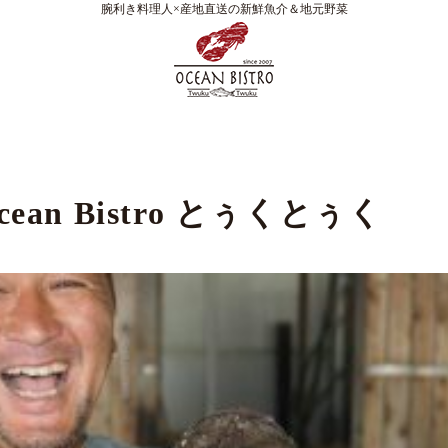
腕利き料理人×産地直送の新鮮魚介＆地元野菜
Ocean Bistro とぅくとぅく