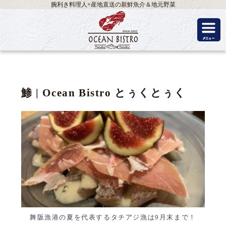
腕利き料理人×産地直送の新鮮魚介＆地元野菜
鯵 | Ocean Bistro とぅくとぅく
舞阪漁港の夏を代表するタチアジ漁は9月末まで！